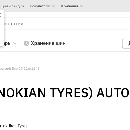
кции и скидки
Покупателю
Компания
вары
Хранение шин
tograph Eco C3 116/114S
(NOKIAN TYRES) AUT
нтия Ikon Tyres