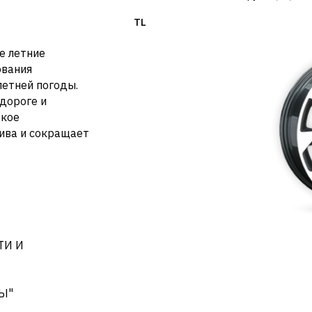
TL
е летние
ования
летней погоды.
дороге и
зкое
ива и сокращает
ТИ И
Ы"