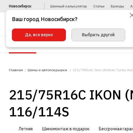
Новосибирск
Шинный калькулятор
Статьи
Бренды
А
Ваш город Новосибирск?
Да, все верно
Выбрать другой
Шины
Диски
Уценка
Автото
Главная
Шины и автопокрышки
215/75R16C Ikon (Nokian Tyres) Au
215/75R16C IKON 
116/114S
Летняя
Шиномонтаж в подарок
Бессрочная гара