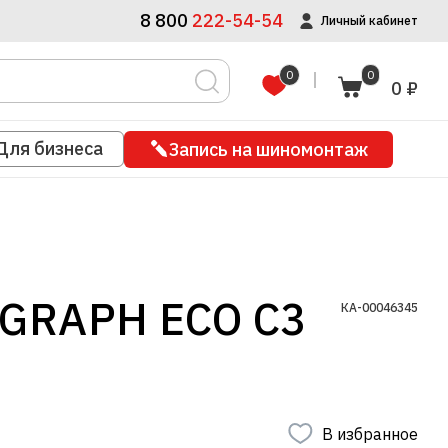
8 800
222-54-54
Личный кабинет
0
0
0 ₽
Для бизнеса
Запись на шиномонтаж
OGRAPH ECO C3
КА-00046345
В избранное