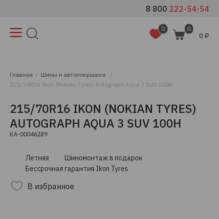
8 800
222-54-54
0
0
0 ₽
Главная
Шины и автопокрышки
215/70R16 Ikon (Nokian Tyres) Autograph Aqua 3 SUV 100H
215/70R16 IKON (NOKIAN TYRES)
AUTOGRAPH AQUA 3 SUV 100H
КА-00046289
Летняя
Шиномонтаж в подарок
Бессрочная гарантия Ikon Tyres
В избранное