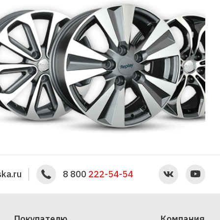
ka.ru
8 800
222-54-54
Покупателю
Компания