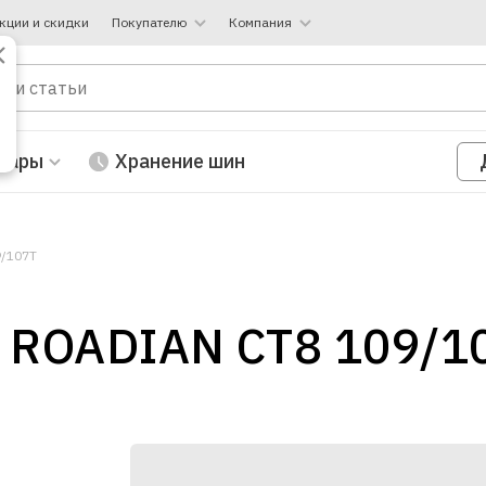
кции и скидки
Покупателю
Компания
вары
Хранение шин
9/107T
 ROADIAN CT8 109/1