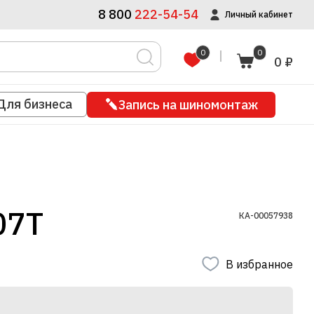
8 800
222-54-54
Личный кабинет
0
0
0 ₽
Для бизнеса
Запись на шиномонтаж
07T
КА-00057938
В избранное