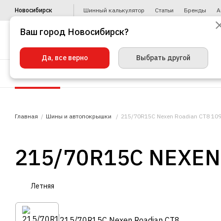
Новосибирск
Шинный калькулятор
Статьи
Бренды
А
Ваш город Новосибирск?
Да, все верно
Выбрать другой
Шины
Диски
Уценка
Автото
Главная
Шины и автопокрышки
215/70R15C Nexen Roadian CT8 10
215/70R15C NEXEN
Летняя