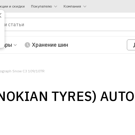
кции и скидки
Покупателю
Компания
вары
Хранение шин
utograph Snow C3 109/107R
(NOKIAN TYRES) AU