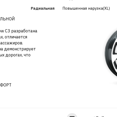
Радиальная
Повышенная нарузка(XL)
АЛЬНОЙ
ow C3 разработана
х, отличается
пассажиров.
на демонстрирует
х дорогах, что
МФОРТ