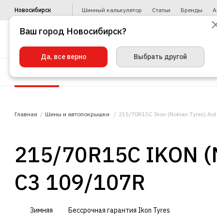
Новосибирск
Шинный калькулятор
Статьи
Бренды
А
Ваш город Новосибирск?
Да, все верно
Выбрать другой
Шины
Диски
Уценка
Автото
Главная
Шины и автопокрышки
215/70R15C Ikon (Nokian Tyres) A
215/70R15C IKON 
C3 109/107R
Зимняя
Бессрочная гарантия Ikon Tyres