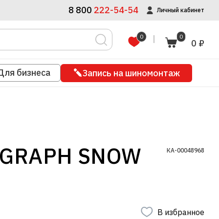
8 800
222-54-54
Личный кабинет
0
0
0 ₽
Для бизнеса
Запись на шиномонтаж
TOGRAPH SNOW
КА-00048968
В избранное