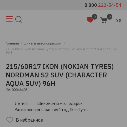
8 800
222-54-54
0
0
0 ₽
Главная
Шины и автопокрышки
215/60R17 Ikon (Nokian Tyres) Nordman S2 SUV (Character Aqua SUV)
96H
215/60R17 IKON (NOKIAN TYRES)
NORDMAN S2 SUV (CHARACTER
AQUA SUV) 96H
КА-00046405
Летняя
Шиномонтаж в подарок
Расширенная гарантия 1 год Ikon Tyres
В избранное