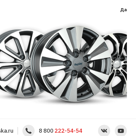
Да
ka.ru
8 800
222-54-54