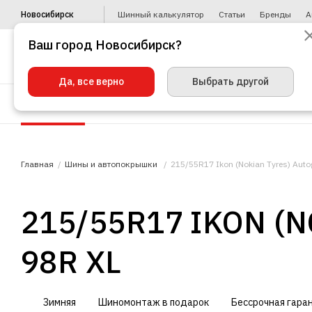
Новосибирск
Шинный калькулятор
Статьи
Бренды
А
Ваш город Новосибирск?
Да, все верно
Выбрать другой
Шины
Диски
Уценка
Автото
Главная
Шины и автопокрышки
215/55R17 Ikon (Nokian Tyres) Aut
215/55R17 IKON (
98R XL
Зимняя
Шиномонтаж в подарок
Бессрочная гара