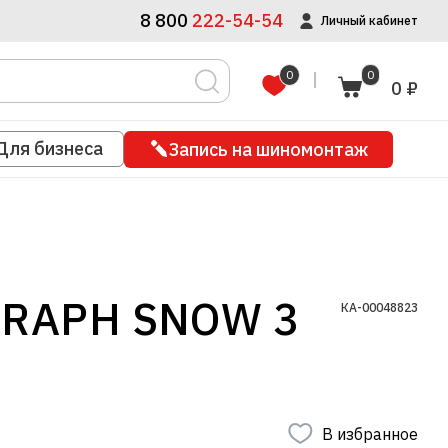
8 800
222-54-54
Личный кабинет
0
0
0 ₽
Для бизнеса
Запись на шиномонтаж
GRAPH SNOW 3
КА-00048823
В избранное