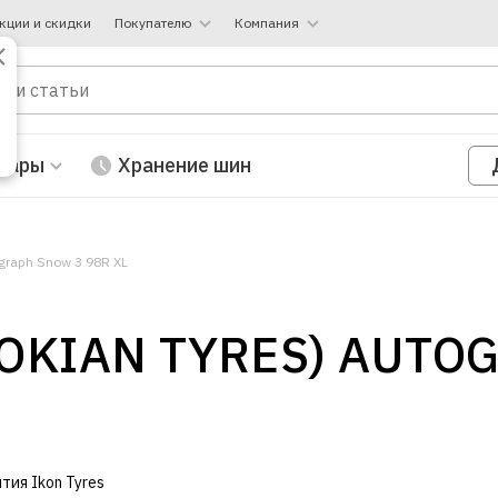
кции и скидки
Покупателю
Компания
вары
Хранение шин
ograph Snow 3 98R XL
NOKIAN TYRES) AUTO
нтия Ikon Tyres