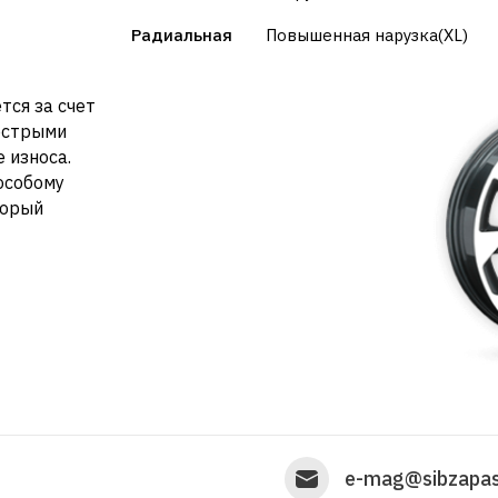
Радиальная
Повышенная нарузка(XL)
тся за счет
 острыми
 износа.
особому
торый
e-mag@sibzapas