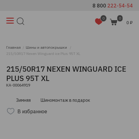
8 800
222-54-54
0
0
0 ₽
Главная
Шины и автопокрышки
215/50R17 Nexen Winguard ice Plus 95T XL
215/50R17 NEXEN WINGUARD ICE
PLUS 95T XL
КА-00064919
Зимняя
Шиномонтаж в подарок
В избранное