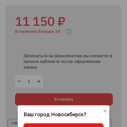
11 150 ₽
В наличии больше 20
Записаться на Шиномонтаж вы сможете в
личном кабинете после оформления
заказа
В корзину
Ваш город
Новосибирск
?
Используя данный сайт, вы даете согласие
на использование файлов cookie, данных об
4 ВИДА РАССРОЧКИ
8+ КРЕДИТНЫХ ПРЕДЛОЖЕНИЙ
IP-адресе и местоположении, помогающих