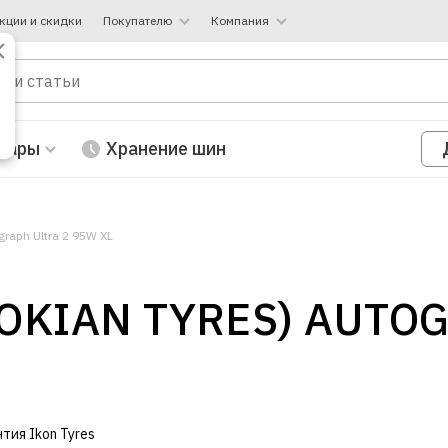
кции и скидки
Покупателю
Компания
вары
Хранение шин
graph Ultra 2 95W XL
NOKIAN TYRES) AUTO
нтия Ikon Tyres