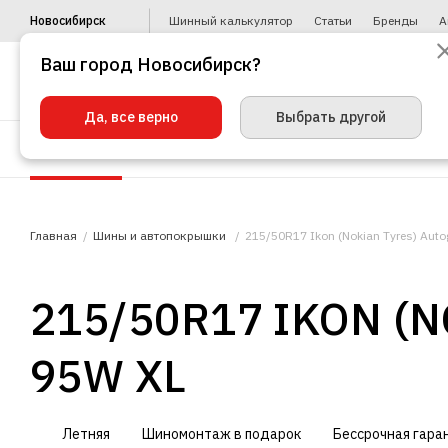
Новосибирск
Шинный калькулятор
Статьи
Бренды
А
Ваш город Новосибирск?
Да, все верно
Выбрать другой
Шины
Диски
Уценка
Автото
Главная
Шины и автопокрышки
215/50R17 Ikon (Nokian Tyres) Auto
215/50R17 IKON (
95W XL
Летняя
Шиномонтаж в подарок
Бессрочная гара