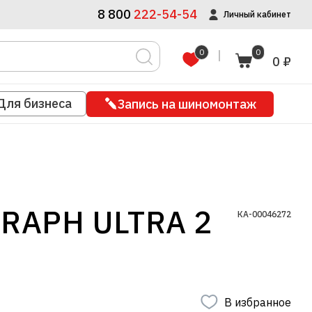
8 800
222-54-54
Личный кабинет
0
0
0 ₽
Для бизнеса
Запись на шиномонтаж
GRAPH ULTRA 2
КА-00046272
В избранное