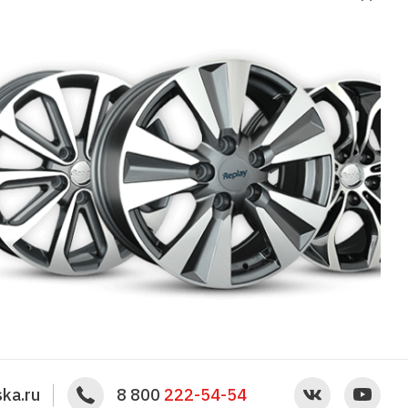
ka.ru
8 800
222-54-54