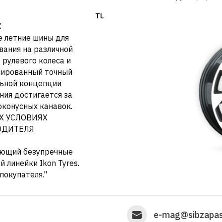
TL
Х
ые летние шины для
вания на различной
 рулевого колеса и
сированный точный
льной концепции
ния достигается за
конусных канавок.
Х УСЛОВИЯХ
ОДИТЕЛЯ
дающий безупречные
 линейки Ikon Tyres.
покупателя."
e-mag@sibzapas