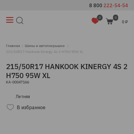
8 800
222-54-54
0
0
0 ₽
Главная
Шины и автопокрышки
215/50R17 Hankook Kinergy 4s 2 H750 95W XL
215/50R17 HANKOOK KINERGY 4S 2
H750 95W XL
КА-00047166
Летняя
В избранное