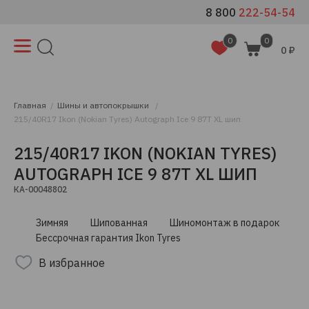
8 800
222-54-54
0
0
0 ₽
Главная
Шины и автопокрышки
215/40R17 Ikon (Nokian Tyres) Autograph Ice 9 87T XL шип
215/40R17 IKON (NOKIAN TYRES)
AUTOGRAPH ICE 9 87T XL ШИП
КА-00048802
Зимняя
Шипованная
Шиномонтаж в подарок
Бессрочная гарантия Ikon Tyres
В избранное