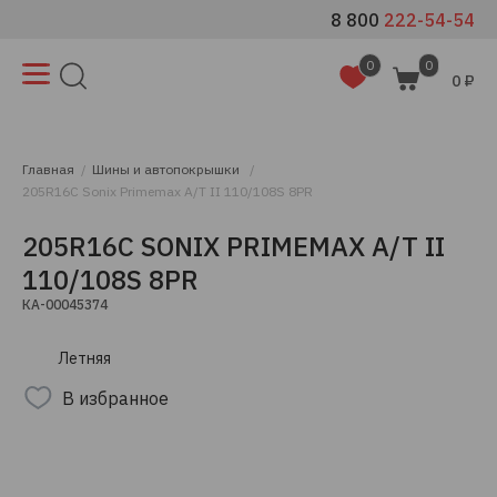
8 800
222-54-54
0
0
0 ₽
Главная
Шины и автопокрышки
205R16C Sonix Primemax A/T II 110/108S 8PR
205R16C SONIX PRIMEMAX A/T II
110/108S 8PR
КА-00045374
Летняя
В избранное