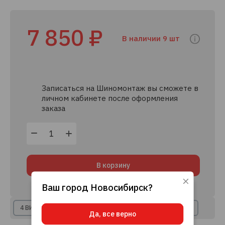
7 850 ₽
В наличии 9 шт
Записаться на Шиномонтаж вы сможете в
личном кабинете после оформления
заказа
В корзину
Ваш город
Новосибирск
?
Используя данный сайт, вы даете согласие
на использование файлов cookie, данных об
IP-адресе и местоположении, помогающих
4 ВИДА РАССРОЧКИ
8+ КРЕДИТНЫХ ПРЕДЛОЖЕНИЙ
Да, все верно
нам делать его удобнее для вас.
Подробнее