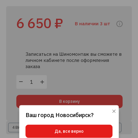
6 650 ₽
В наличии 3 шт
Записаться на Шиномонтаж вы сможете в
личном кабинете после оформления
заказа
В корзину
Ваш город
Новосибирск
?
Используя данный сайт, вы даете согласие
на использование файлов cookie, данных об
IP-адресе и местоположении, помогающих
4 ВИДА РАССРОЧКИ
8+ КРЕДИТНЫХ ПРЕДЛОЖЕНИЙ
Да, все верно
нам делать его удобнее для вас.
Подробнее