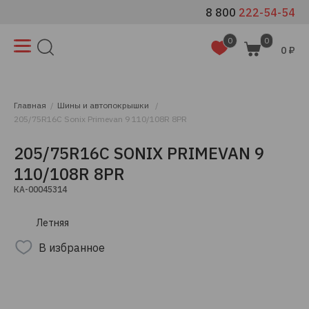
8 800
222-54-54
0
0
0 ₽
Главная
Шины и автопокрышки
205/75R16C Sonix Primevan 9 110/108R 8PR
205/75R16C SONIX PRIMEVAN 9
110/108R 8PR
КА-00045314
Летняя
В избранное