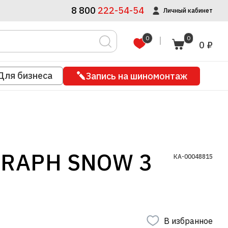
8 800
222-54-54
Личный кабинет
0
0
0 ₽
Для бизнеса
Запись на шиномонтаж
GRAPH SNOW 3
КА-00048815
В избранное