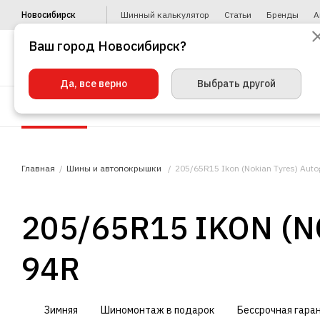
Новосибирск
Шинный калькулятор
Статьи
Бренды
А
Ваш город Новосибирск?
Да, все верно
Выбрать другой
Шины
Диски
Уценка
Автото
Главная
Шины и автопокрышки
205/65R15 Ikon (Nokian Tyres) Aut
205/65R15 IKON (
94R
Зимняя
Шиномонтаж в подарок
Бессрочная гара