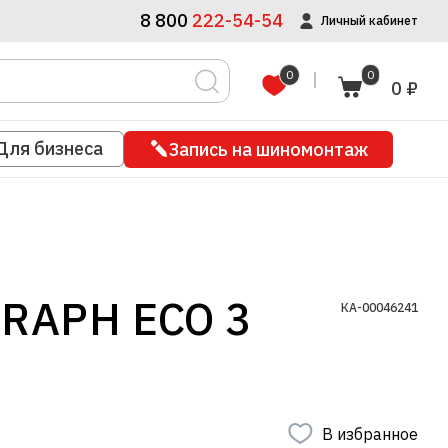
8 800
222-54-54
Личный кабинет
0
0
0 ₽
Для бизнеса
Запись на шиномонтаж
GRAPH ECO 3
КА-00046241
В избранное