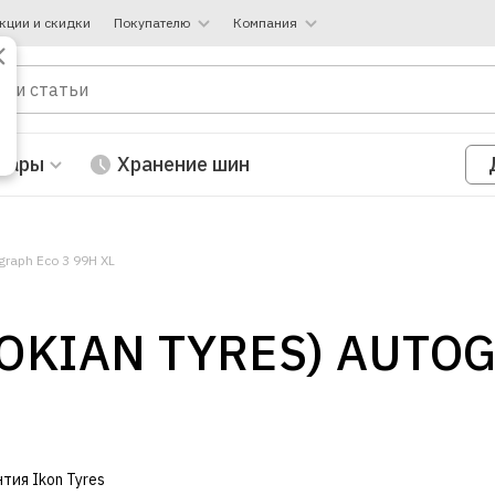
кции и скидки
Покупателю
Компания
вары
Хранение шин
graph Eco 3 99H XL
NOKIAN TYRES) AUTO
нтия Ikon Tyres