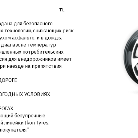
TL
здана для безопасного
ых технологий, снижающих риск
ухом асфальте, и в дождь.
 диапазоне температур
аявленных потребительских
рсия для внедорожников имеет
и наезде на препятствия.
ДОРОГЕ
ОГОДНЫХ УСЛОВИЯХ
РОГАХ
дающий безупречные
 линейки Ikon Tyres.
покупателя."