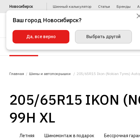
Новосибирск
Шинный калькулятор
Статьи
Бренды
А
Ваш город Новосибирск?
Да, все верно
Выбрать другой
Шины
Диски
Уценка
Автото
Главная
Шины и автопокрышки
205/65R15 Ikon (Nokian Tyres) Auto
205/65R15 IKON (
99H XL
Летняя
Шиномонтаж в подарок
Бессрочная гара