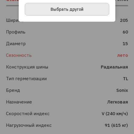
ПРИНЯТЬ И ЗАКРЫТЬ
Выбрать другой
Ширина
205
Профиль
60
Диаметр
15
Сезонность
лето
Конструкция шины
Радиальная
Тип герметизации
TL
Бренд
Sonix
Назначение
Легковая
Скоростной индекс
V (240 км/ч)
Нагрузочный индекс
91 (615 кг)