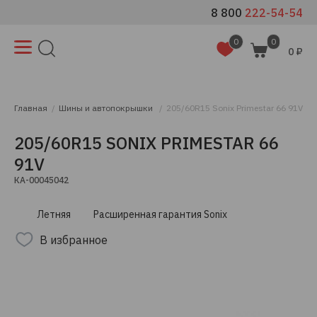
8 800
222-54-54
0
0
0 ₽
Главная
Шины и автопокрышки
205/60R15 Sonix Primestar 66 91V
205/60R15 SONIX PRIMESTAR 66
91V
КА-00045042
Летняя
Расширенная гарантия Sonix
В избранное