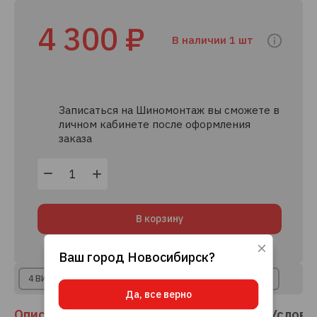
4 300 ₽
В наличии 1 шт
Записаться на Шиномонтаж вы сможете в
личном кабинете после оформления
заказа
В корзину
Ваш город
Новосибирск
?
Используя данный сайт, вы даете согласие
на использование файлов cookie, данных об
4 ВИДА РАССРОЧКИ
8+ КРЕДИТНЫХ ПРЕДЛОЖЕНИЙ
IP-адресе и местоположении, помогающих
Да, все верно
нам делать его удобнее для вас.
Подробнее
Описание
Отзывы
Наличие
Доставка
Услови