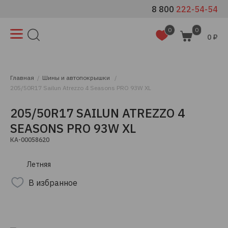
8 800
222-54-54
0
0
0 ₽
Главная
Шины и автопокрышки
205/50R17 Sailun Atrezzo 4 Seasons PRO 93W XL
205/50R17 SAILUN ATREZZO 4
SEASONS PRO 93W XL
КА-00058620
Летняя
В избранное