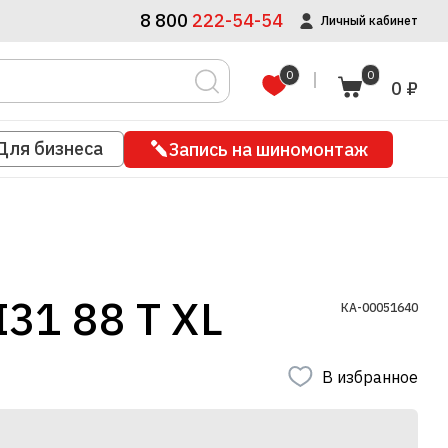
8 800
222-54-54
Личный кабинет
0
0
0 ₽
Для бизнеса
Запись на шиномонтаж
31 88 T XL
КА-00051640
В избранное