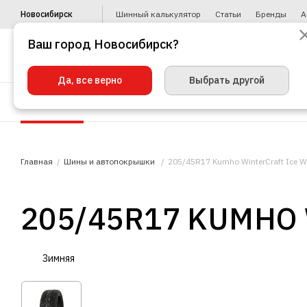
Новосибирск
Шинный калькулятор
Статьи
Бренды
А
Ваш город Новосибирск?
Да, все верно
Выбрать другой
Шины
Диски
Уценка
Автото
Главная
Шины и автопокрышки
205/45R17 Kumho WinterCraft Ice W
205/45R17 KUMHO 
Зимняя