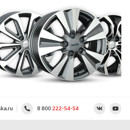
ka.ru
8 800
222-54-54