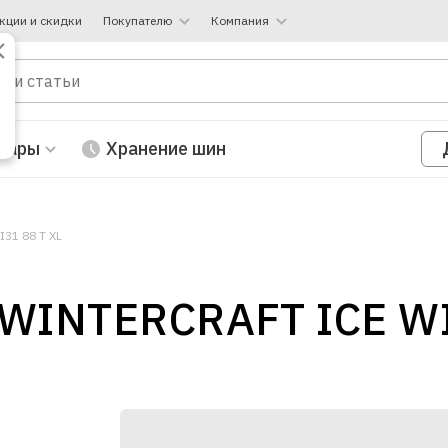
кции и скидки
Покупателю
Компания
вары
Хранение шин
I31 88 T XL
WINTERCRAFT ICE WI