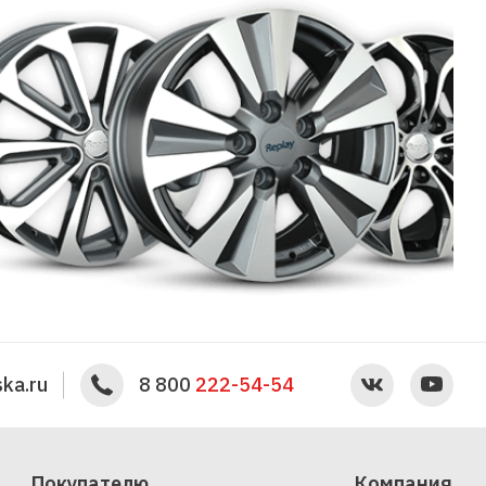
ka.ru
8 800
222-54-54
Покупателю
Компания