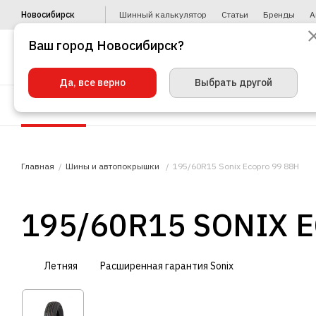
Новосибирск
Шинный калькулятор
Статьи
Бренды
А
Ваш город Новосибирск?
Да, все верно
Выбрать другой
Шины
Диски
Уценка
Автото
Главная
Шины и автопокрышки
195/60R15 Sonix Ecopro 99 88H
195/60R15 SONIX 
Летняя
Расширенная гарантия Sonix