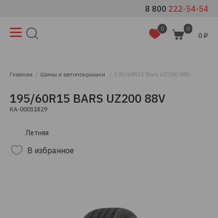
8 800
222-54-54
0
0
0 ₽
Главная
Шины и автопокрышки
195/60R15 Bars UZ200 88V
195/60R15 BARS UZ200 88V
КА-00051829
Летняя
В избранное