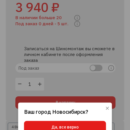
3 940 ₽
В наличии больше 20
Под заказ 0 дней -
5 шт.
Записаться на Шиномонтаж вы сможете в
личном кабинете после оформления
заказа
Под заказ
В корзину
Ваш город
Новосибирск
?
Используя данный сайт, вы даете согласие
на использование файлов cookie, данных об
IP-адресе и местоположении, помогающих
Да, все верно
нам делать его удобнее для вас.
Подробнее
4 ВИДА РАССРОЧКИ
8+ КРЕДИТНЫХ ПРЕДЛОЖЕНИЙ