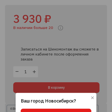
3 930 ₽
В наличии больше 20
Записаться на Шиномонтаж вы сможете в
личном кабинете после оформления
заказа
В корзину
Ваш город
Новосибирск
?
Используя данный сайт, вы даете согласие
на использование файлов cookie, данных об
4 ВИДА РАССРОЧКИ
8+ КРЕДИТНЫХ ПРЕДЛОЖЕНИЙ
IP-адресе и местоположении, помогающих