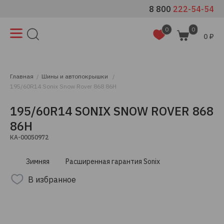
8 800
222-54-54
0
0
0 ₽
Главная
Шины и автопокрышки
195/60R14 Sonix Snow Rover 868 86H
195/60R14 SONIX SNOW ROVER 868
86H
КА-00050972
Зимняя
Расширенная гарантия Sonix
В избранное