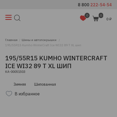
8 800
222-54-54
0
0
0 ₽
Главная
Шины и автопокрышки
195/55R15 Kumho WinterCraft Ice WI32 89 T XL шип
195/55R15 KUMHO WINTERCRAFT
ICE WI32 89 T XL ШИП
КА-00051503
Зимняя
Шипованная
В избранное