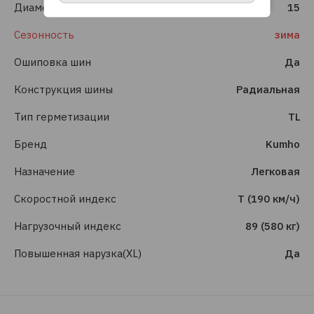
Диаметр
15
Сезонность
зима
Ошиповка шин
Да
Конструкция шины
Радиальная
Тип герметизации
TL
Бренд
Kumho
Назначение
Легковая
Скоростной индекс
T (190 км/ч)
Нагрузочный индекс
89 (580 кг)
Повышенная нарузка(XL)
Да