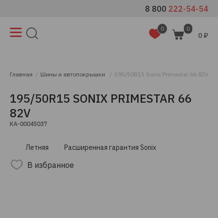
8 800
222-54-54
0
0
0 ₽
Главная
Шины и автопокрышки
195/50R15 Sonix Primestar 66 82V
195/50R15 SONIX PRIMESTAR 66
82V
КА-00045037
Летняя
Расширенная гарантия Sonix
В избранное