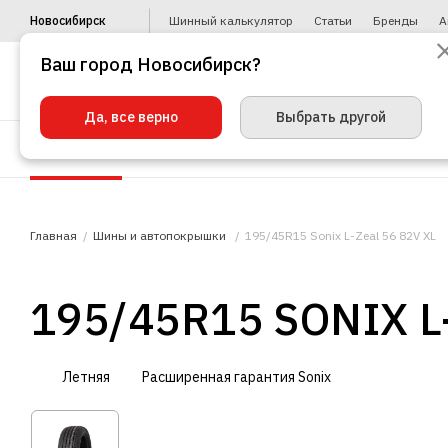
Новосибирск
Шинный калькулятор
Статьи
Бренды
А
Ваш город Новосибирск?
Да, все верно
Выбрать другой
Шины
Диски
Уценка
Автото
Главная
Шины и автопокрышки
195/45R15 Sonix L-Zeal 56 82V XL
195/45R15 SONIX L
Летняя
Расширенная гарантия Sonix