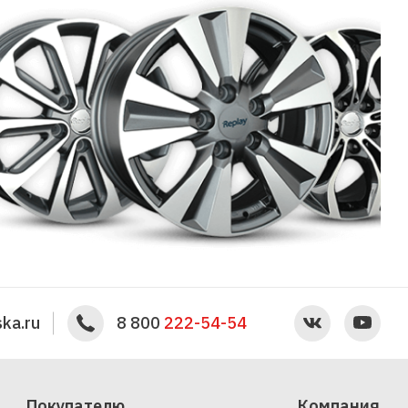
ka.ru
8 800
222-54-54
Покупателю
Компания