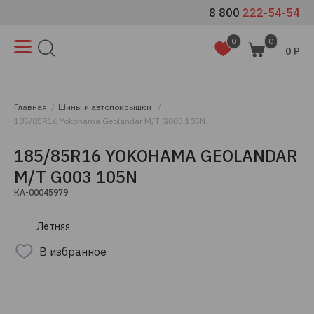
8 800
222-54-54
0
0
0 ₽
Главная
Шины и автопокрышки
185/85R16 Yokohama Geolandar M/T G003 105N
185/85R16 YOKOHAMA GEOLANDAR
M/T G003 105N
КА-00045979
Летняя
В избранное