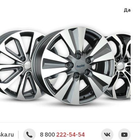
Да
ka.ru
8 800
222-54-54