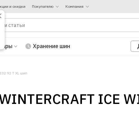
кции и скидки
Покупателю
Компания
вары
Хранение шин
I32 92 T XL шип
WINTERCRAFT ICE WI