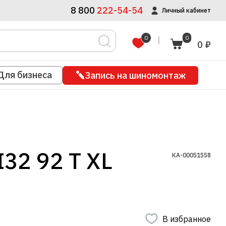
8 800
222-54-54
Личный кабинет
0
0
0 ₽
Для бизнеса
Запись на шиномонтаж
32 92 T XL
КА-00051558
В избранное