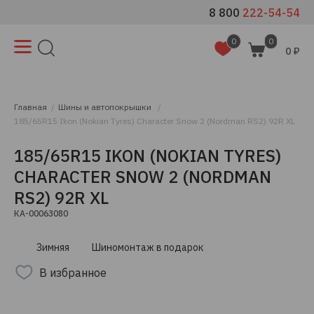
8 800
222-54-54
0
0
0 ₽
Главная
Шины и автопокрышки
185/65R15 Ikon (Nokian Tyres) Character Snow 2 (Nordman RS2) 92R XL
185/65R15 IKON (NOKIAN TYRES)
CHARACTER SNOW 2 (NORDMAN
RS2) 92R XL
КА-00063080
Зимняя
Шиномонтаж в подарок
В избранное