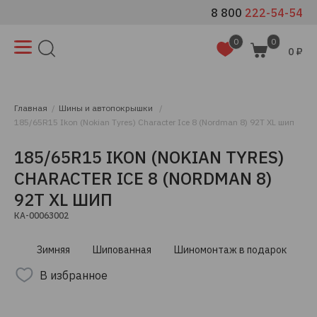
8 800
222-54-54
0
0
0 ₽
Главная
Шины и автопокрышки
185/65R15 Ikon (Nokian Tyres) Character Ice 8 (Nordman 8) 92T XL шип
185/65R15 IKON (NOKIAN TYRES)
CHARACTER ICE 8 (NORDMAN 8)
92T XL ШИП
КА-00063002
Зимняя
Шипованная
Шиномонтаж в подарок
В избранное