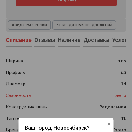
В корзину
4 ВИДА РАССРОЧКИ
8+ КРЕДИТНЫХ ПРЕДЛОЖЕНИЙ
Описание
Отзывы
Наличие
Доставка
Услови
Ширина
185
Профиль
65
Диаметр
14
Сезонность
лето
Конструкция шины
Радиальная
Тип герметизации
TL
Ваш город
Новосибирск
?
Бренд
Torero
Используя данный сайт, вы даете согласие