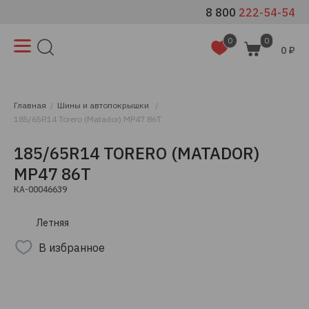
8 800
222-54-54
0
0
0 ₽
Главная
Шины и автопокрышки
185/65R14 Torero (Matador) MP47 86T
185/65R14 TORERO (MATADOR)
MP47 86T
КА-00046639
Летняя
В избранное