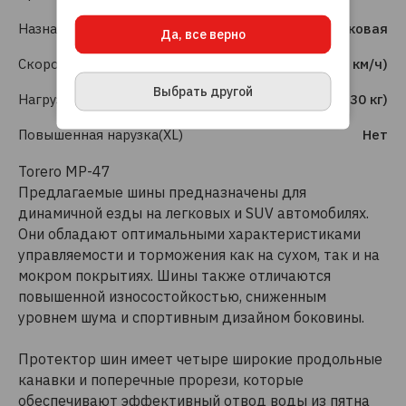
на использование файлов cookie, данных об
IP-адресе и местоположении, помогающих
Назначение
Легковая
Да, все верно
нам делать его удобнее для вас.
Подробнее
Скоростной индекс
T (190 км/ч)
ПРИНЯТЬ И ЗАКРЫТЬ
Выбрать другой
Нагрузочный индекс
86 (530 кг)
Повышенная нарузка(XL)
Нет
Torero MP-47
Предлагаемые шины предназначены для
динамичной езды на легковых и SUV автомобилях.
Они обладают оптимальными характеристиками
управляемости и торможения как на сухом, так и на
мокром покрытиях. Шины также отличаются
повышенной износостойкостью, сниженным
уровнем шума и спортивным дизайном боковины.
Протектор шин имеет четыре широкие продольные
канавки и поперечные прорези, которые
обеспечивают эффективный отвод воды из пятна