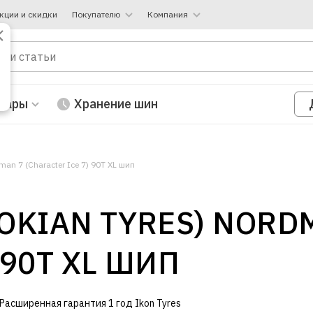
кции и скидки
Покупателю
Компания
вары
Хранение шин
man 7 (Character Ice 7) 90T XL шип
NOKIAN TYRES) NORD
 90T XL ШИП
Расширенная гарантия 1 год Ikon Tyres