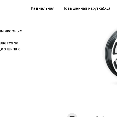
Радиальная
Повышенная нарузка(XL)
ым якорным
вается за
дар шипа о