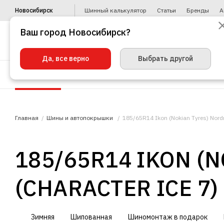
Новосибирск
Шинный калькулятор
Статьи
Бренды
А
Ваш город Новосибирск?
Да, все верно
Выбрать другой
Шины
Диски
Уценка
Автото
Главная
Шины и автопокрышки
185/65R14 Ikon (Nokian Tyres) Nord
185/65R14 IKON (
(CHARACTER ICE 7)
Зимняя
Шипованная
Шиномонтаж в подарок