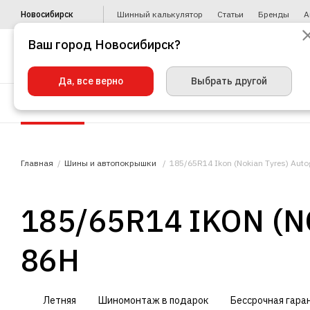
Новосибирск
Шинный калькулятор
Статьи
Бренды
А
Ваш город Новосибирск?
Да, все верно
Выбрать другой
Шины
Диски
Уценка
Автото
Главная
Шины и автопокрышки
185/65R14 Ikon (Nokian Tyres) Auto
185/65R14 IKON (
86H
Летняя
Шиномонтаж в подарок
Бессрочная гара