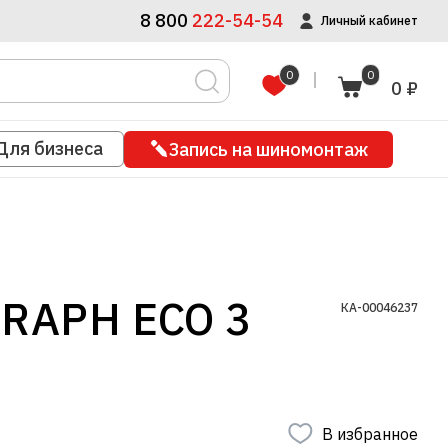
8 800
222-54-54
Личный кабинет
0
0
0 ₽
Для бизнеса
Запись на шиномонтаж
GRAPH ECO 3
КА-00046237
В избранное