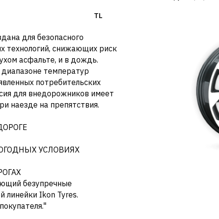
TL
здана для безопасного
ых технологий, снижающих риск
ухом асфальте, и в дождь.
 диапазоне температур
аявленных потребительских
рсия для внедорожников имеет
и наезде на препятствия.
ДОРОГЕ
ОГОДНЫХ УСЛОВИЯХ
РОГАХ
дающий безупречные
 линейки Ikon Tyres.
покупателя."