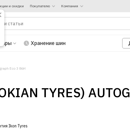
кции и скидки
Покупателю
Компания
вары
Хранение шин
graph Eco 3 86H
NOKIAN TYRES) AUTO
нтия Ikon Tyres