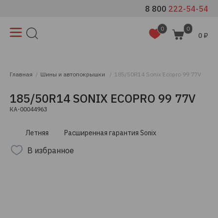
8 800
222-54-54
0
0
0 ₽
Главная
Шины и автопокрышки
185/50R14 Sonix Ecopro 99 77V
185/50R14 SONIX ECOPRO 99 77V
КА-00044963
Летняя
Расширенная гарантия Sonix
В избранное