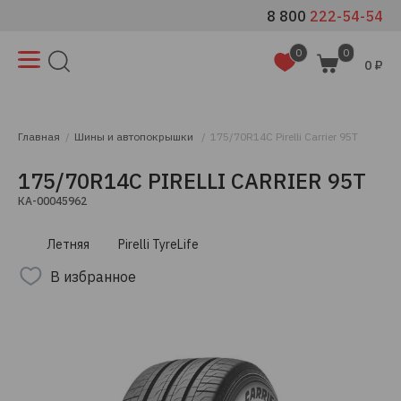
8 800
222-54-54
0
0
0 ₽
Главная
Шины и автопокрышки
175/70R14C Pirelli Carrier 95T
175/70R14C PIRELLI CARRIER 95T
КА-00045962
Летняя
Pirelli TyreLife
В избранное