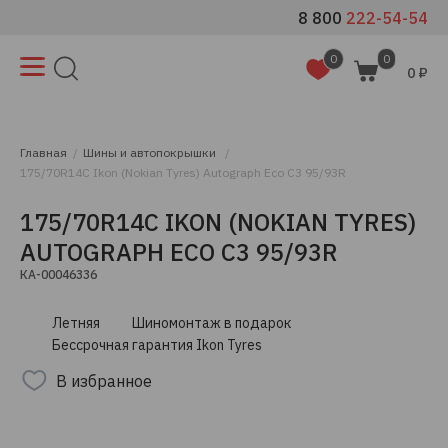
8 800
222-54-54
0
0
0 ₽
Главная
Шины и автопокрышки
175/70R14C Ikon (Nokian Tyres) Autograph Eco C3 95/93R
175/70R14C IKON (NOKIAN TYRES)
AUTOGRAPH ECO C3 95/93R
КА-00046336
Летняя
Шиномонтаж в подарок
Бессрочная гарантия Ikon Tyres
В избранное