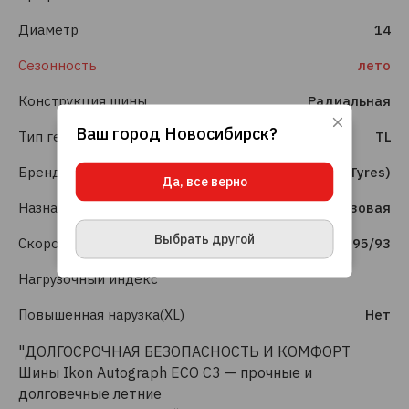
Диаметр
14
Сезонность
лето
Конструкция шины
Радиальная
Ваш город
Новосибирск
?
Тип герметизации
TL
Используя данный сайт, вы даете согласие
на использование файлов cookie, данных об
IP-адресе и местоположении, помогающих
Бренд
Ikon (Nokian Tyres)
Да, все верно
нам делать его удобнее для вас.
Подробнее
Назначение
Легкогрузовая
ПРИНЯТЬ И ЗАКРЫТЬ
Выбрать другой
Скоростной индекс
95/93
Нагрузочный индекс
Повышенная нарузка(XL)
Нет
"ДОЛГОСРОЧНАЯ БЕЗОПАСНОСТЬ И КОМФОРТ
Шины Ikon Autograph ECO C3 — прочные и
долговечные летние