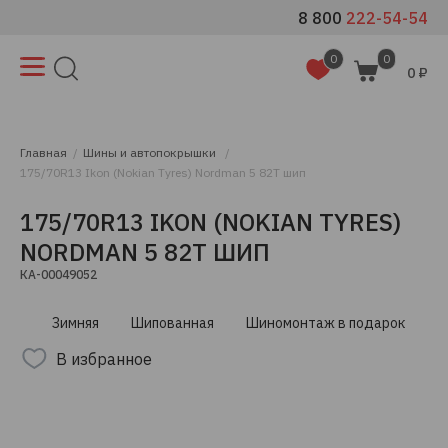
8 800
222-54-54
0
0
0 ₽
Главная
Шины и автопокрышки
175/70R13 Ikon (Nokian Tyres) Nordman 5 82T шип
175/70R13 IKON (NOKIAN TYRES)
NORDMAN 5 82T ШИП
КА-00049052
Зимняя
Шипованная
Шиномонтаж в подарок
В избранное