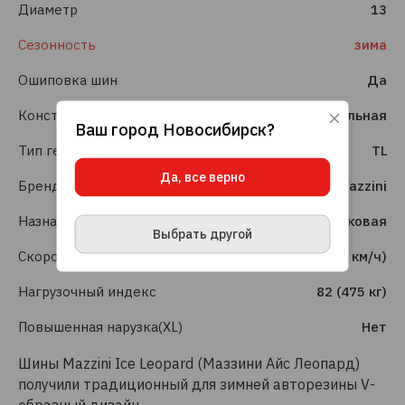
Диаметр
13
Сезонность
зима
Ошиповка шин
Да
Конструкция шины
Радиальная
Ваш город
Новосибирск
?
Используя данный сайт, вы даете согласие
Тип герметизации
TL
на использование файлов cookie, данных об
IP-адресе и местоположении, помогающих
Да, все верно
нам делать его удобнее для вас.
Подробнее
Бренд
Mazzini
ПРИНЯТЬ И ЗАКРЫТЬ
Назначение
Легковая
Выбрать другой
Скоростной индекс
T (190 км/ч)
Нагрузочный индекс
82 (475 кг)
Повышенная нарузка(XL)
Нет
Шины Mazzini Ice Leopard (Маззини Айс Леопард)
получили традиционный для зимней авторезины V-