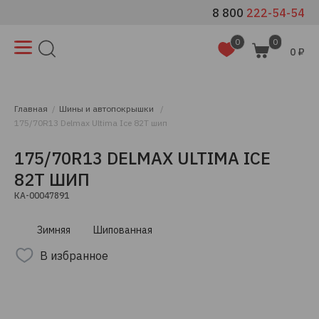
8 800
222-54-54
0
0
0 ₽
Главная
Шины и автопокрышки
175/70R13 Delmax Ultima Ice 82T шип
175/70R13 DELMAX ULTIMA ICE
82T ШИП
КА-00047891
Зимняя
Шипованная
В избранное