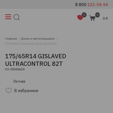
8 800
222-54-54
0
0
0 ₽
Главная
Шины и автопокрышки
175/65R14 Gislaved UltraControl 82T
175/65R14 GISLAVED
ULTRACONTROL 82T
КА-00046634
Летняя
В избранное