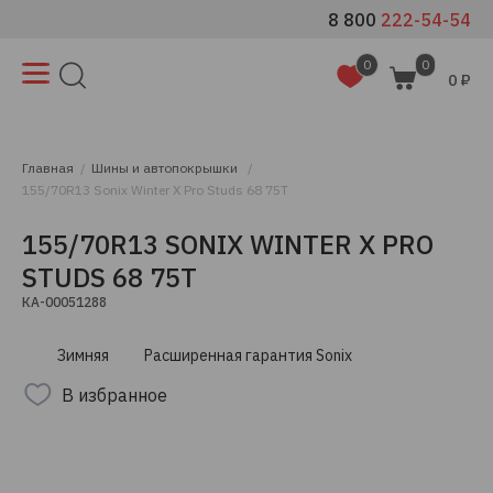
8 800
222-54-54
0
0
0 ₽
Главная
Шины и автопокрышки
155/70R13 Sonix Winter X Pro Studs 68 75T
155/70R13 SONIX WINTER X PRO
STUDS 68 75T
КА-00051288
Зимняя
Расширенная гарантия Sonix
В избранное