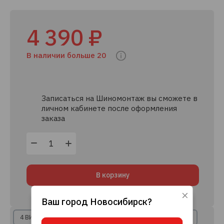
4 390 ₽
В наличии больше 20
Записаться на Шиномонтаж вы сможете в
личном кабинете после оформления
заказа
В корзину
Ваш город
Новосибирск
?
Используя данный сайт, вы даете согласие
на использование файлов cookie, данных об
4 ВИДА РАССРОЧКИ
8+ КРЕДИТНЫХ ПРЕДЛОЖЕНИЙ
IP-адресе и местоположении, помогающих