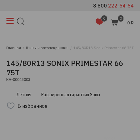
8 800
222-54-54
0
0
0 ₽
Главная
Шины и автопокрышки
145/80R13 Sonix Primestar 66 75T
145/80R13 SONIX PRIMESTAR 66
75T
КА-00045003
Летняя
Расширенная гарантия Sonix
В избранное