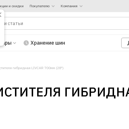
кции и скидки
Покупателю
Компания
вары
Хранение шин
стителя гибридная LIVCAR 700мм (28")
СТИТЕЛЯ ГИБРИДНА