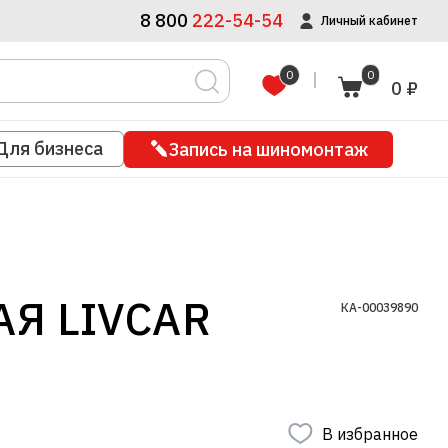
8 800
222-54-54
Личный кабинет
0
0
0 ₽
Для бизнеса
Запись на шиномонтаж
Я LIVCAR
КА-00039890
В избранное