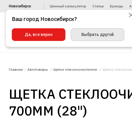
Новосибирск
Шинный калькулятор
Статьи
Бренды
А
Ваш город Новосибирск?
Да, все верно
Выбрать другой
Шины
Диски
Уценка
Автото
Главная
Автотовары
Щетки стеколоочистителя
Щетка стеклоочи
ЩЕТКА СТЕКЛООЧИ
700ММ (28")