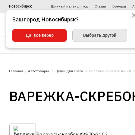
Новосибирск
Шинный калькулятор
Статьи
Бренды
А
Ваш город Новосибирск?
Да, все верно
Выбрать другой
Шины
Диски
Уценка
Автото
Главная
Автотовары
Щетки для снега
Варежка-скребок AVS IC-
ВАРЕЖКА-СКРЕБОК