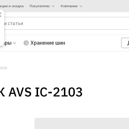
кции и скидки
Покупателю
Компания
вары
Хранение шин
2103
 AVS IC-2103