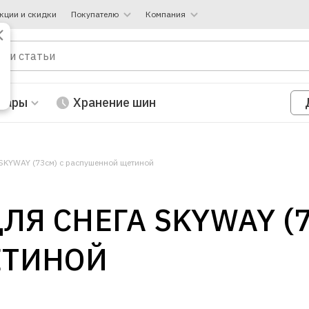
кции и скидки
Покупателю
Компания
вары
Хранение шин
SKYWAY (73см) с распушенной щетиной
Я СНЕГА SKYWAY (7
ЕТИНОЙ