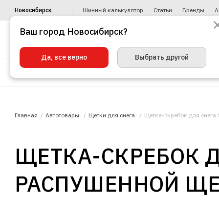
Новосибирск
Шинный калькулятор
Статьи
Бренды
А
Ваш город Новосибирск?
Да, все верно
Выбрать другой
Шины
Диски
Уценка
Автото
Главная
Автотовары
Щетки для снега
Щетка-скребок для снега 
ЩЕТКА-СКРЕБОК ДЛ
РАСПУШЕННОЙ Щ