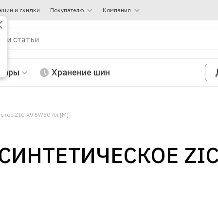
кции и скидки
Покупателю
Компания
вары
Хранение шин
ское ZIC X9 5W30 4л [M]
СИНТЕТИЧЕСКОЕ ZIC