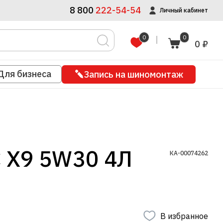
8 800
222-54-54
Личный кабинет
0
0
0 ₽
Для бизнеса
Запись на шиномонтаж
 X9 5W30 4Л
КА-00074262
В избранное