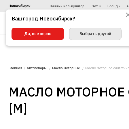
Новосибирск
Шинный калькулятор
Статьи
Бренды
А
Ваш город Новосибирск?
Да, все верно
Выбрать другой
Шины
Диски
Уценка
Автото
Главная
Автотовары
Масла моторные
Масло моторное синтетиче
МАСЛО МОТОРНОЕ 
[M]