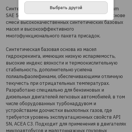
ПРИНЯТЬ И ЗАКРЫТЬ
Выбрать другой
Синтетическое моторное масло «SINTEC Premium
SAE 5W-30 API SN ACEA C3» производится на основе
смеси высококачественных синтетических базовых
масел и высокоэффективного
многофункционального пакета присадок.
Синтетическая базовая основа из масел
гидрокрекинга, имеющих низкую испаряемость,
высокие индекс вязкости и термоокислительную
стабильность, дополнительно усилена
полиальфаолефинами, обеспечивающими отличную
текучесть при отрицательных температурах.
Разработано специально для бензиновых и
дизельных двигателей легковых автомобилей, в том
числе оборудованных турбонаддувом и
устройствами доочистки выхлопных газов, где
требуется уровень эксплуатационных свойств API
SN, ACEA C3. Подходит для применения в двигателях
микроавтобусов и малотоннажных грузовых