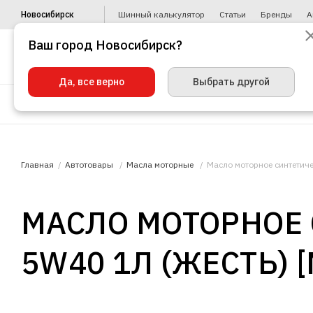
Новосибирск
Шинный калькулятор
Статьи
Бренды
А
Ваш город Новосибирск?
Да, все верно
Выбрать другой
Шины
Диски
Уценка
Автото
Главная
Автотовары
Масла моторные
Масло моторное синтетичес
МАСЛО МОТОРНОЕ 
5W40 1Л (ЖЕСТЬ) [