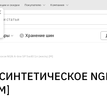
кции и скидки
Покупателю
Компания
вары
Хранение шин
кое NGN A-line SP 5w40 1л (жесть) [М]
СИНТЕТИЧЕСКОЕ NGN
М]