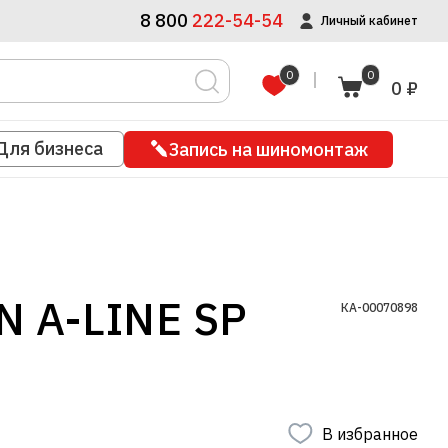
8 800
222-54-54
Личный кабинет
0
0
0 ₽
Для бизнеса
Запись на шиномонтаж
 A-LINE SP
КА-00070898
В избранное