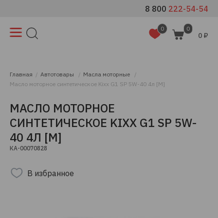
8 800
222-54-54
0
0
0 ₽
Главная
Автотовары
Масла моторные
Масло моторное синтетическое Kixx G1 SP 5W-40 4л [М]
МАСЛО МОТОРНОЕ
СИНТЕТИЧЕСКОЕ KIXX G1 SP 5W-
40 4Л [М]
КА-00070828
В избранное