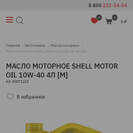
8 800
222-54-54
0
0
0 ₽
Главная
Автотовары
Масла моторные
Масло моторное SHELL Motor Oil 10W-40 4л [М]
МАСЛО МОТОРНОЕ SHELL MOTOR
OIL 10W-40 4Л [М]
КА-00071215
В избранное