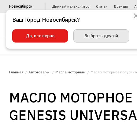
Новосибирск
Шинный калькулятор
Статьи
Бренды
А
Ваш город Новосибирск?
Да, все верно
Выбрать другой
Шины
Диски
Уценка
Автото
Главная
Автотовары
Масла моторные
Масло моторное полусинт
МАСЛО МОТОРНОЕ
GENESIS UNIVERSAL