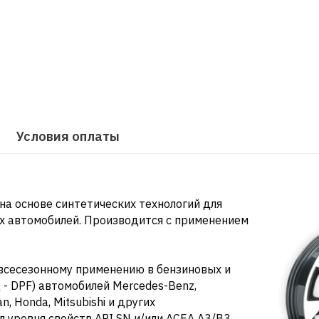
Условия оплаты
а основе синтетических технологий для
х автомобилей. Производится с применением
всесезонному применению в бензиновых и
 - DPF) автомобилей Mercedes-Benz,
an, Honda, Mitsubishi и других
 уровня свойств API SN и/или ACEA A3/B3,