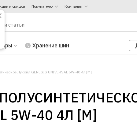
кции и скидки
Покупателю
Компания
вары
Хранение шин
етическое Лукойл GENESIS UNIVERSAL 5W-40 4л [М]
 ПОЛУСИНТЕТИЧЕСК
 5W-40 4Л [М]