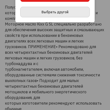
Полусинтетическое моторное масло, в состав
ПРИНЯТЬ И ЗАКРЫТЬ
Выбрать другой
которого входят синтетические базовые масла и
комплексы высокоэффективных присадок.
Моторное масло Kixx G SL специально разработано
для обеспечения высоких защитных и смазывающих
свойств при использовании в бензиновых
двигателях всех легковых машин и легких
грузовиков. ПРИМЕНЕНИЕ• Рекомендовано для
всех четырехтактных бензиновых двигателей
легковых машин и легких грузовиков, без
турбонаддува и с
турбонагнетателем, включая автомобили,
оборудованные системами снижения токсичности
выхлопных газов• Подходит для малых
четырехтактных бензиновых двигателей
мотоциклов и мобильного энергетического
оборудования, для
которых изготовители рекомендуют использовать
обычные