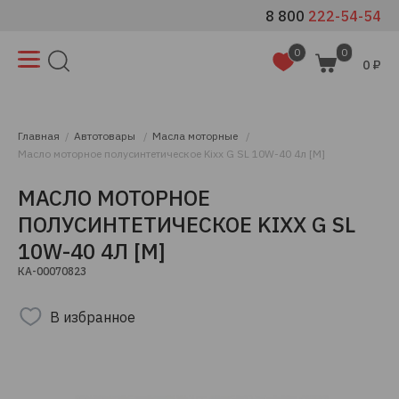
8 800
222-54-54
0
0
0 ₽
Главная
Автотовары
Масла моторные
Масло моторное полусинтетическое Kixx G SL 10W-40 4л [М]
МАСЛО МОТОРНОЕ
ПОЛУСИНТЕТИЧЕСКОЕ KIXX G SL
10W-40 4Л [М]
КА-00070823
В избранное