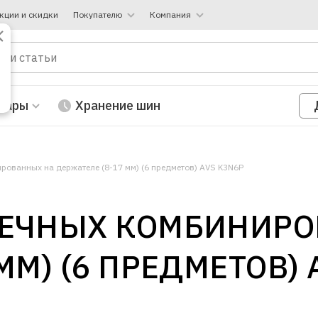
кции и скидки
Покупателю
Компания
вары
Хранение шин
рованных на держателе (8-17 мм) (6 предметов) AVS K3N6P
АЕЧНЫХ КОМБИНИРО
ММ) (6 ПРЕДМЕТОВ) 