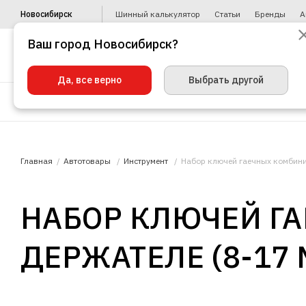
Новосибирск
Шинный калькулятор
Статьи
Бренды
А
Ваш город Новосибирск?
Да, все верно
Выбрать другой
Шины
Диски
Уценка
Автото
Главная
Автотовары
Инструмент
Набор ключей гаечных комбини
НАБОР КЛЮЧЕЙ Г
ДЕРЖАТЕЛЕ (8-17 