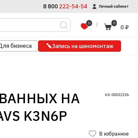
8 800
222-54-54
Личный кабинет
0
0
0 ₽
Для бизнеса
Запись на шиномонтаж
ВАННЫХ НА
КА-00032136
AVS K3N6P
В избранное