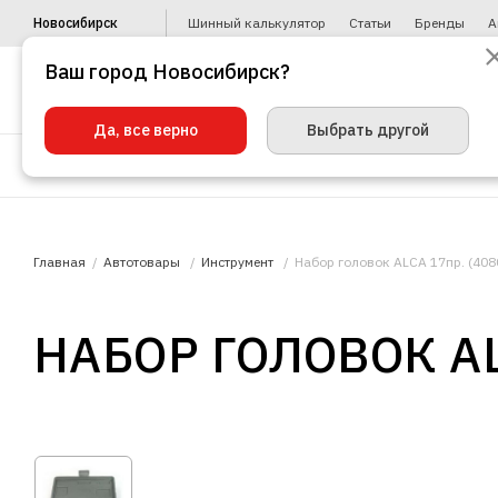
Новосибирск
Шинный калькулятор
Статьи
Бренды
А
Ваш город Новосибирск?
Да, все верно
Выбрать другой
Шины
Диски
Уценка
Автото
Главная
Автотовары
Инструмент
Набор головок ALCA 17пр. (408
НАБОР ГОЛОВОК AL