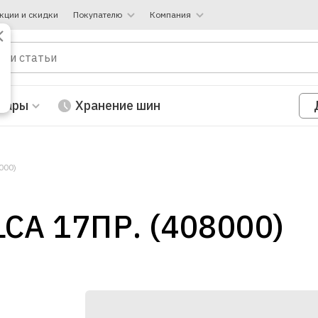
кции и скидки
Покупателю
Компания
вары
Хранение шин
000)
CA 17ПР. (408000)